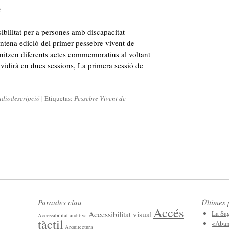
2
bilitat per a persones amb discapacitat
ntena edició del primer pessebre vivent de
nitzen diferents actes commemoratius al voltant
ividirà en dues sessions, La primera sessió de
diodescripció
|
Etiquetas:
Pessebre Vivent de
Paraules clau
Últimes 
Accés
Accessibilitat visual
La Sag
Accessibilitat auditiva
tàctil
«Abans
Arquitectura