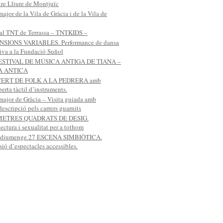
tre Lliure de Montjuïc
major de la Vila de Gràcia i de la Vila de
val TNT de Terrassa – TNTKIDS –
SIONS VARIABLES. Performance de dansa
iva a la Fundació Suñol
FESTIVAL DE MÚSICA ANTIGA DE TIANA –
A ANTICA
ERT DE FOLK A LA PEDRERA amb
erta tàctil d’instruments.
major de Gràcia – Visita guiada amb
escripció pels carrers guarnits
METRES QUADRATS DE DESIG.
ectura i sexualitat per a tothom
 diumenge 27 ESCENA SIMBIÒTICA.
ió d’espectacles accessibles.