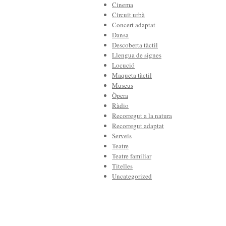
Cinema
Circuit urbà
Concert adaptat
Dansa
Descoberta tàctil
Llengua de signes
Locució
Maqueta tàctil
Museus
Òpera
Ràdio
Recorregut a la natura
Recorregut adaptat
Serveis
Teatre
Teatre familiar
Titelles
Uncategorized