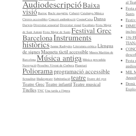
Audiodescripció
al Tea
Baixa
Festa 
visió
Barroc
Bucle magnètic
Cabaret
Catalunya Música
Sants
Dansa
Cireres accessibles
Concert audiodescrit
CosmoCaixa
Festi
Darwin
Diversitat sensorial
Diversitat visual
Escultura
Festa Major
DIMEN
Festival Grec
inclus
de Sant Antoni
Festa Major de Sants
Instruments
Barcelona
19è 
històrics
TIAN
Llengua
Jaume Radigales
Literatura eròtica
CONC
de signes
Maqueta tàctil accessible
Museu Marítim de
descob
Música antiga
Barcelona
Música percudida
Festa 
Navegació
Pessebre Vivent de Corbera
Planetari
audiod
Poliorama
programació accessible
MIL 
teatre
Arquit
Sexualitat
Shakespeare
Subtitutlació
Teatre del gest
Teatre Grec
Teatre infantil
Teatre musical
Demà
Explos
Titelles
TNC
Una tarda a l'òpera