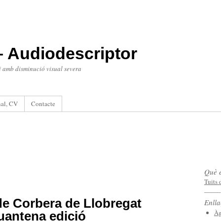
– Audiodescriptor
 i amb disminució visual severa
nal, CV
Contacte
Què e
Tuits
——–
de Corbera de Llobregat
Enlla
Àg
quantena edició