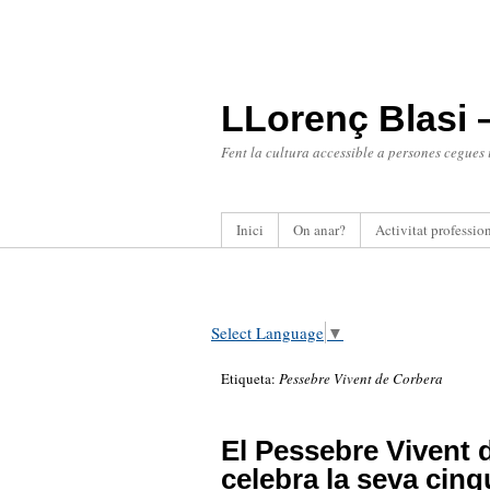
LLorenç Blasi 
Fent la cultura accessible a persones cegues
Inici
On anar?
Activitat professio
Select Language
▼
Etiqueta:
Pessebre Vivent de Corbera
El Pessebre Vivent 
celebra la seva cin