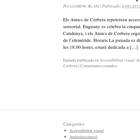
Por
|
Publicado:
LLORENC BLASI
03/01/201
Els Amics de Corbera repeteixen accessi
sensorial. Enguany es celebra la cinqua
Catalunya, i els Amics de Corbera orga
de l’efemèride. Horaris La jornada es d
les 18.00 hores, estarà dedicada a […]
Entrada publicada en
Accessibilitat visual
,
Au
Corbera
|
Comentarios cerrados
Categories
Accessibilitat visual
Audiodescripció