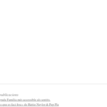
publicacions
rada Família més accessible als sentits.
 que es faci fosc» de Hattie Naylor & Pep Pla