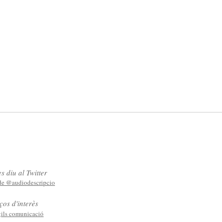
s diu al Twitter
 de @audiodescripcio
ços d'interès
ils comunicació