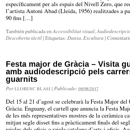
específicament per als espais del Nivell Zero, que re
l’artista Antoni Abad (Lleida, 1956) realitzades a pa
90 fins […]
Accessibilitat visual
Audiodescripci
También publicada en
,
Descoberta tàctil
Dansa
Escultura
|
Etiquetas:
,
|
Comentario
Festa major de Gràcia – Visita g
amb audiodescripció pels carrer
guarnits
Por
|
Publicado:
LLORENC BLASI
08/08/2017
Del 15 al 21 d’agost se celebrarà la Festa Major del 
Gràcia. Enguany, el cartell que anuncia la Festa Majo
de les més representatives mostres de la ceràmica ca
mitjan segle disset fins a pràcticament finals del segl
rajoles dels oficis o rajola catalana d’arts i oficis. 