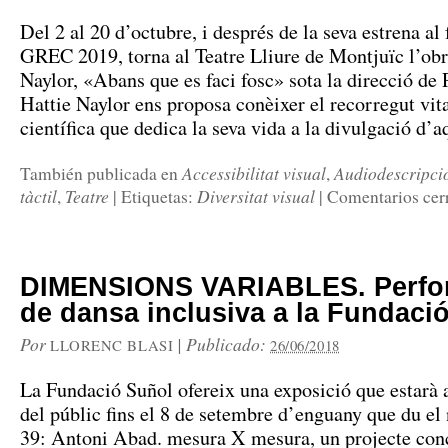
Del 2 al 20 d’octubre, i després de la seva estrena al 
GREC 2019, torna al Teatre Lliure de Montjuïc l’obr
Naylor, «Abans que es faci fosc» sota la direcció de 
Hattie Naylor ens proposa conèixer el recorregut vit
científica que dedica la seva vida a la divulgació d’
Accessibilitat visual
Audiodescripci
También publicada en
,
tàctil
Teatre
Diversitat visual
,
|
Etiquetas:
|
Comentarios cer
DIMENSIONS VARIABLES. Perfo
de dansa inclusiva a la Fundaci
Por
|
Publicado:
LLORENC BLASI
26/06/2018
La Fundació Suñol ofereix una exposició que estarà 
del públic fins el 8 de setembre d’enguany que du 
39: Antoni Abad. mesura X mesura, un projecte con