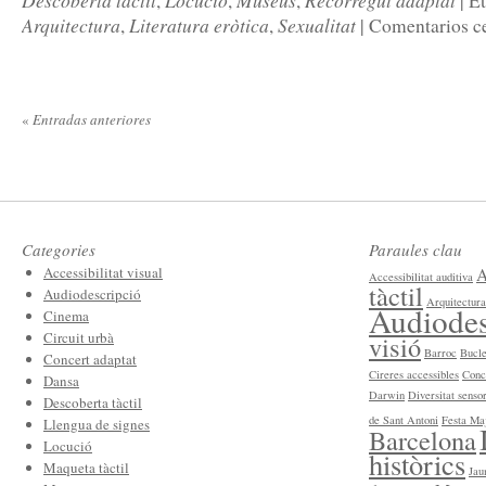
Descoberta tàctil
Locució
Museus
Recorregut adaptat
,
,
,
|
Et
Arquitectura
Literatura eròtica
Sexualitat
,
,
|
Comentarios c
«
Entradas anteriores
Categories
Paraules clau
Accessibilitat visual
A
Accessibilitat auditiva
tàctil
Audiodescripció
Arquitectura
Audiodes
Cinema
Circuit urbà
visió
Barroc
Bucle
Concert adaptat
Cireres accessibles
Conc
Dansa
Darwin
Diversitat sensor
Descoberta tàctil
de Sant Antoni
Festa Maj
Llengua de signes
Barcelona
Locució
històrics
Maqueta tàctil
Jau