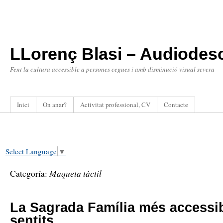
LLorenç Blasi – Audiodesc
Fent la cultura accessible a persones cegues i amb disminució visual severa
Inici
On anar?
Activitat professional, CV
Contacte
Select Language
▼
Maqueta tàctil
Categoría:
La Sagrada Família més accessib
sentits.