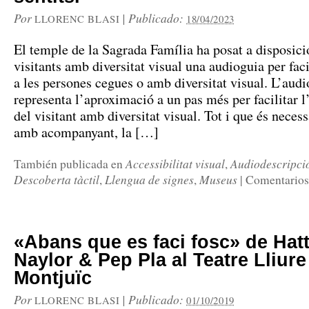
Por
|
Publicado:
LLORENC BLASI
18/04/2023
El temple de la Sagrada Família ha posat a disposici
visitants amb diversitat visual una audioguia per facil
a les persones cegues o amb diversitat visual. L’aud
representa l’aproximació a un pas més per facilitar 
del visitant amb diversitat visual. Tot i que és necess
amb acompanyant, la […]
Accessibilitat visual
Audiodescripci
También publicada en
,
Descoberta tàctil
Llengua de signes
Museus
,
,
|
Comentarios
«Abans que es faci fosc» de Hatt
Naylor & Pep Pla al Teatre Lliure
Montjuïc
Por
|
Publicado:
LLORENC BLASI
01/10/2019