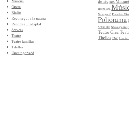
de signes
Maqueta
Museus
Músic
Òpera
Barcelona
Ràdio
Navegació
Pessebre Viv
Poliorama
Recorregut a la natura
Recorregut adaptat
Sexualitat
Shakespeare
S
Serveis
Teatre Grec
Teatr
Teatre
Titelles
TNC
Una tar
Teatre familiar
Titelles
Uncategorized