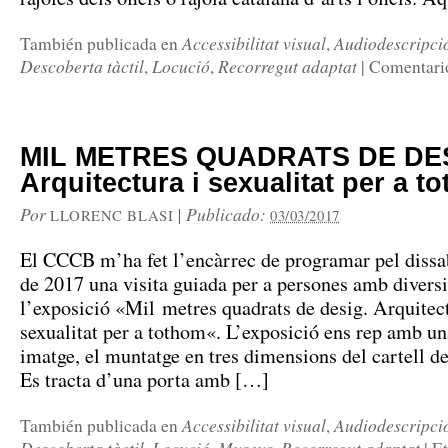
Accessibilitat visual
Audiodescripci
También publicada en
,
Descoberta tàctil
Locució
Recorregut adaptat
,
,
|
Comentario
MIL METRES QUADRATS DE DES
Arquitectura i sexualitat per a t
Por
|
Publicado:
LLORENC BLASI
03/03/2017
El CCCB m’ha fet l’encàrrec de programar pel dissa
de 2017 una visita guiada per a persones amb diversi
l’exposició «Mil metres quadrats de desig. Arquitect
sexualitat per a tothom«. L’exposició ens rep amb u
imatge, el muntatge en tres dimensions del cartell de
Es tracta d’una porta amb […]
Accessibilitat visual
Audiodescripci
También publicada en
,