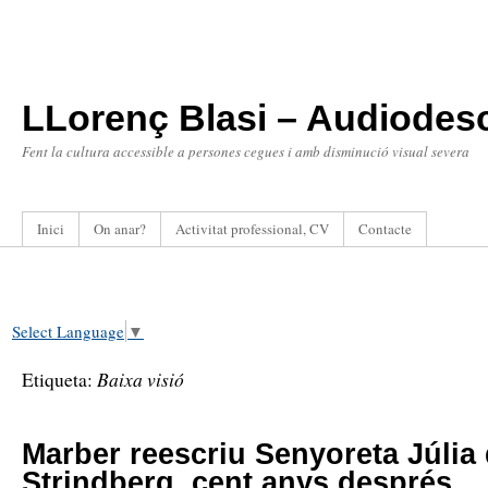
LLorenç Blasi – Audiodesc
Fent la cultura accessible a persones cegues i amb disminució visual severa
Inici
On anar?
Activitat professional, CV
Contacte
Select Language
▼
Baixa visió
Etiqueta:
Marber reescriu Senyoreta Júlia
Strindberg, cent anys després