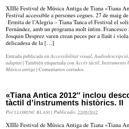
XIIIè Festival de Música Antiga de Tiana «Tiana An
Festival accessible a persones cegues. 27 de maig d
Ermita de l’Alegria – Tiana Tanca el Festival el sol
Fernández, amb un programa molt íntim. Francesco 
Josquin Desprez varen crean peces per a llaüt i viol
delicadesa de la […]
Accessibilitat visual
Audiodescripció
Entrada publicada en
,
adaptat
Accés tàctil
Instruments h
|
También etiquetada con
,
Música antiga
|
Comentarios cerrados
«Tiana Antica 2012″ inclou desc
tàctil d’instruments històrics. II
Por
|
Publicado:
LLORENC BLASI
22/05/2012
XIIIè Festival de Música Antiga de Tiana «Tiana An