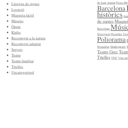
de Sant Antoni
Festa Maj
Llengua de signes
Barcelona
Locució
històrics
Maqueta tàctil
Jau
de signes
Maqueta
Museus
Músic
Òpera
Barcelona
Ràdio
Navegació
Pessebre Viv
Poliorama
Recorregut a la natura
Recorregut adaptat
Sexualitat
Shakespeare
S
Serveis
Teatre Grec
Teatr
Teatre
Titelles
TNC
Una tar
Teatre familiar
Titelles
Uncategorized