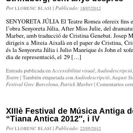
Por
|
Publicado:
LLORENC BLASI
18/07/2012
SENYORETA JÚLIA El Teatre Romea ofereix fins el 
l’obra Senyoreta Júlia, After Miss Julie, del dramatu
Marber, amb traducció de Cristina Genebat. Josep 
dirigeix a Mireia Aixalà en el paper de Cristina, Cr
és la Senyoreta Júlia i Julio Manrique és John el xofe
dia de representació, el 29 […]
Accessibilitat visual
Audiodescripció
Entrada publicada en
,
Teatre
Audiodescripció
August St
|
También etiquetada con
,
Festival Grec Barcelona
Patrick Marber
,
|
Comentarios cer
XIIIè Festival de Música Antiga 
“Tiana Antica 2012″, i IV
Por
|
Publicado:
LLORENC BLASI
22/05/2012