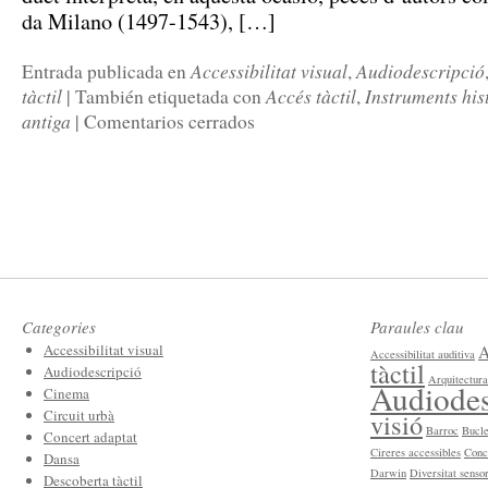
da Milano (1497-1543), […]
Accessibilitat visual
Audiodescripció
Entrada publicada en
,
tàctil
Accés tàctil
Instruments his
|
También etiquetada con
,
antiga
|
Comentarios cerrados
Categories
Paraules clau
Accessibilitat visual
A
Accessibilitat auditiva
tàctil
Audiodescripció
Arquitectura
Audiodes
Cinema
Circuit urbà
visió
Barroc
Bucle
Concert adaptat
Cireres accessibles
Conc
Dansa
Darwin
Diversitat sensor
Descoberta tàctil