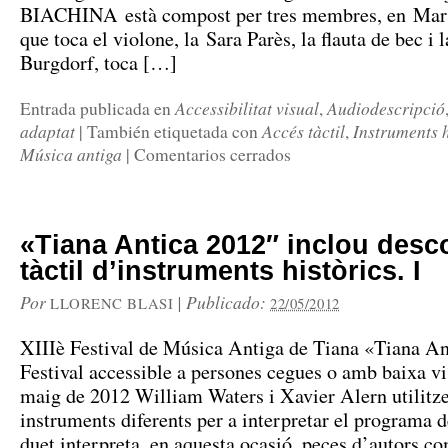
BIACHINA està compost per tres membres, en Mart
que toca el violone, la Sara Parès, la flauta de bec i
Burgdorf, toca […]
Accessibilitat visual
Audiodescripció
Entrada publicada en
,
adaptat
Accés tàctil
Instruments h
|
También etiquetada con
,
Música antiga
|
Comentarios cerrados
«Tiana Antica 2012″ inclou desc
tàctil d’instruments històrics. I
Por
|
Publicado:
LLORENC BLASI
22/05/2012
XIIIè Festival de Música Antiga de Tiana «Tiana An
Festival accessible a persones cegues o amb baixa vi
maig de 2012 William Waters i Xavier Alern utilitzen
instruments diferents per a interpretar el programa d
duet interpreta, en aquesta ocasió, peces d’autors c