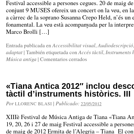
Festival accessible a persones cegues. 20 de maig d
conjunt 9 MUSES ofereix un concert on la veu, en la
a càrrec de la soprano Susanna Crepo Held, n’és un
fonamental. La veu està acompanyada per la interpre
Marco Brolli […]
Accessibilitat visual
Audiodescripció
Entrada publicada en
,
adaptat
Accés tàctil
Instruments h
|
También etiquetada con
,
Música antiga
|
Comentarios cerrados
«Tiana Antica 2012″ inclou desc
tàctil d’instruments històrics. III
Por
|
Publicado:
LLORENC BLASI
22/05/2012
XIIIè Festival de Música Antiga de Tiana «Tiana An
19, 20, 26 i 27 de maig Festival accessible a persone
de maig de 2012 Ermita de l’Alegria – Tiana El con